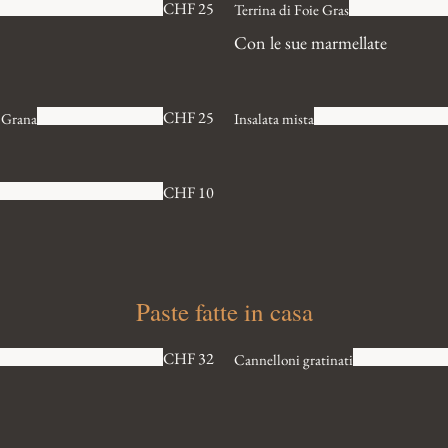
CHF 25
Terrina di Foie Gras
Con le sue marmellate
CHF 25
i Grana
Insalata mista
CHF 10
Paste fatte in casa
CHF 32
Cannelloni gratinati