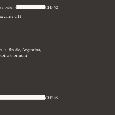
CHF 52
 al coltello
nza carne CH
lia, Brasile, Argentina,
iotici o ormoni
CHF 45