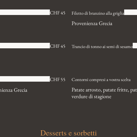
CHF 45
Filetto di branzino alla griglia
Provenienza Grecia
CHF 45
Trancio di tonno ai semi di sesamo
CHF 55
Contorni compresi a vostra scelta
Patate arrosto, patate fritte, pat
nienza Grecia
verdure di stagione
Desserts e sorbetti