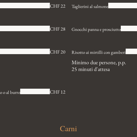
CHF 22
Taglierini al salmone
CHF 28
Gnocchi panna e prosciutto
CHF 20
Risotto ai mirtilli con gamberi
Minimo due persone, p.p.
25 minuti d'attesa
CHF 12
o o al burro
Carni