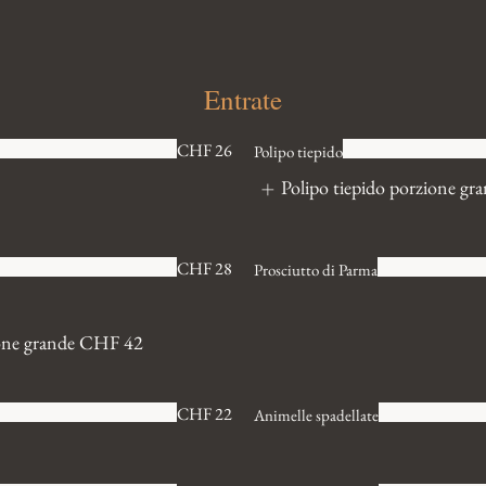
Entrate
CHF 26
Polipo tiepido
Polipo tiepido porzione gr
CHF 28
Prosciutto di Parma
one grande
CHF 42
CHF 22
Animelle spadellate