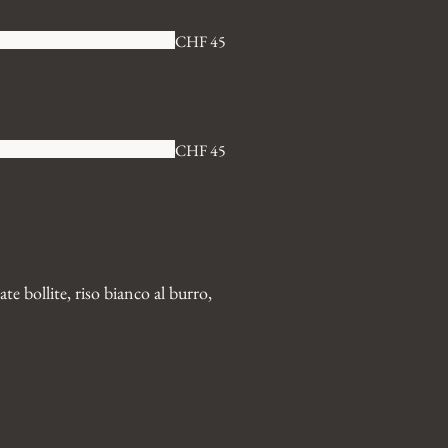
CHF 45
CHF 45
ate bollite, riso bianco al burro,