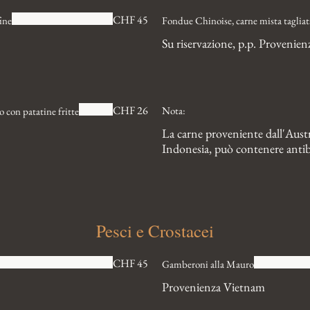
CHF 45
ine
Fondue Chinoise, carne mista tagliata
Su riservazione, p.p. Provenie
CHF 26
Nota:
o con patatine fritte
La carne proveniente dall'Austra
Indonesia, può contenere antib
Pesci e Crostacei
CHF 45
Gamberoni alla Mauro
Provenienza Vietnam